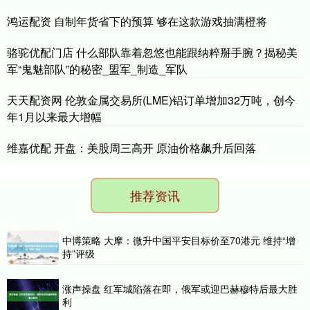
鸿运配资 自制年货省下的预算 够在这款游戏抽满橙将
骆驼优配门店 什么部队靠着忽悠也能跟纳粹掰手腕？揭秘美
军“鬼魅部队”的秘密_盟军_制造_军队
天天配资网 伦敦金属交易所(LME)铝订单增加32万吨，创今
年1月以来最大增幅
维嘉优配 开盘：美股周三高开 原油价格飙升后回落
推荐资讯
中博策略 大摩：微升中国平安目标价至70港元 维持“增
持”评级
涨声操盘 红军城陷落在即，俄军或迎巴赫穆特后最大胜
利