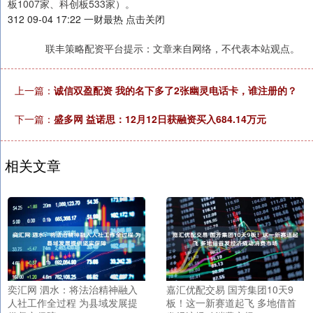
板1007家、科创板533家）。
312 09-04 17:22 一财最热 点击关闭
联丰策略配资平台提示：文章来自网络，不代表本站观点。
上一篇：
诚信双盈配资 我的名下多了2张幽灵电话卡，谁注册的？
下一篇：
盛多网 益诺思：12月12日获融资买入684.14万元
相关文章
奕汇网 泗水：将法治精神融入
嘉汇优配交易 国芳集团10天9
人社工作全过程 为县域发展提
板！这一新赛道起飞 多地借首