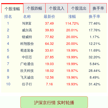
个股跌幅
个股流入
个股流出
换手率
个股涨幅
排名
名称
最新价
涨幅
换手率
1
N津富
37.49
114.72%
77.46%
2
威尔高
39.83
20.01%
17.76%
3
锴威特
77.82
20.00%
1.17%
4
科翔股份
64.32
20.00%
12.21%
5
蜀道装备
33.61
19.99%
11.69%
6
中巨芯
27.85
19.99%
32.20%
7
广哈通信
19.03
19.99%
5.84%
8
欣天科技
18.02
19.97%
28.44%
9
飞天诚信
12.56
19.96%
8.49%
10
任子行
7.16
19.93%
31.42%
沪深京行情 实时轮播