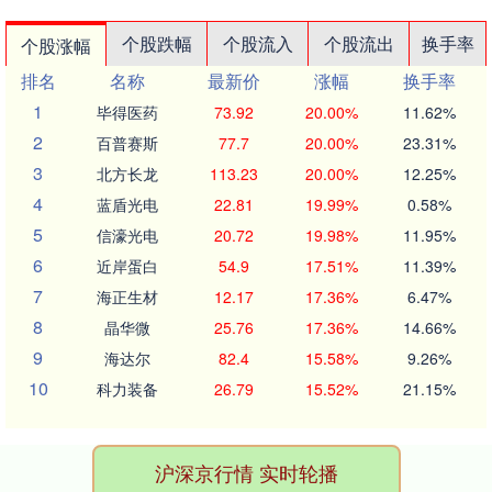
个股跌幅
个股流入
个股流出
换手率
个股涨幅
排名
名称
最新价
涨幅
换手率
1
毕得医药
73.92
20.00%
11.62%
2
百普赛斯
77.7
20.00%
23.31%
3
北方长龙
113.23
20.00%
12.25%
4
蓝盾光电
22.81
19.99%
0.58%
5
信濠光电
20.72
19.98%
11.95%
6
近岸蛋白
54.9
17.51%
11.39%
7
海正生材
12.17
17.36%
6.47%
8
晶华微
25.76
17.36%
14.66%
9
海达尔
82.4
15.58%
9.26%
10
科力装备
26.79
15.52%
21.15%
沪深京行情 实时轮播