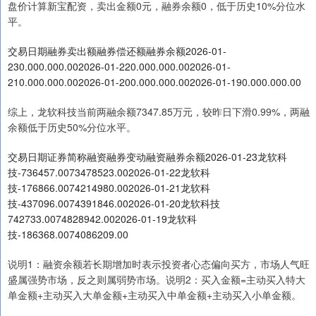
盘价计算新宝配资，卖出金额0元，融券余额0，低于历史10%分位水
平。
交易日期融券卖出额融券偿还额融券余额2026-01-
230.000.000.002026-01-220.000.000.002026-01-
210.000.000.002026-01-200.000.000.002026-01-190.000.000.00
综上，龙软科技当前两融余额7347.85万元，较昨日下滑0.99%，两融
余额低于历史50%分位水平。
交易日期证券简称融资融券变动融资融券余额2026-01-23龙软科
技-736457.0073478523.002026-01-22龙软科
技-176866.0074214980.002026-01-21龙软科
技-437096.0074391846.002026-01-20龙软科技
742733.0074828942.002026-01-19龙软科
技-186368.0074086209.00
说明1：融资余额若长期增加时表示投资者心态偏向买方，市场人气旺
盛属强势市场，反之则属弱势市场。说明2：买入金额=主动买入特大
单金额+主动买入大单金额+主动买入中单金额+主动买入小单金额。