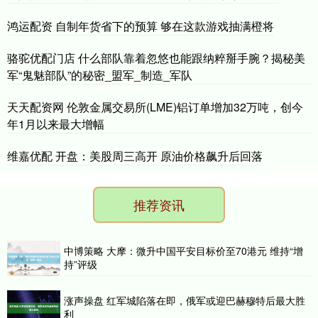
鸿运配资 自制年货省下的预算 够在这款游戏抽满橙将
骆驼优配门店 什么部队靠着忽悠也能跟纳粹掰手腕？揭秘美
军“鬼魅部队”的秘密_盟军_制造_军队
天天配资网 伦敦金属交易所(LME)铝订单增加32万吨，创今
年1月以来最大增幅
维嘉优配 开盘：美股周三高开 原油价格飙升后回落
推荐资讯
中博策略 大摩：微升中国平安目标价至70港元 维持“增
持”评级
涨声操盘 红军城陷落在即，俄军或迎巴赫穆特后最大胜
利