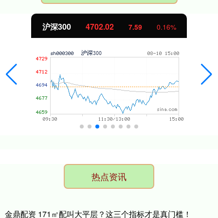
北证50
1122.88
.16%
-11.37
-
热点资讯
金鼎配资 171㎡配叫大平层？这三个指标才是真门槛！