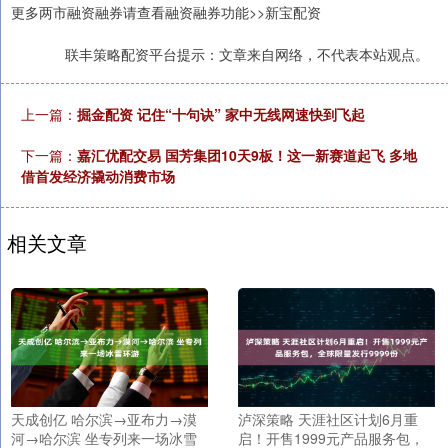
更多两市融资融券请查看融资融券功能>>新宝配资
联丰策略配资平台提示：文章来自网络，不代表本站观点。
上一篇：
掘金配资 记住“十句诀” 家中无线网速快到飞起
下一篇：
嘉汇优配交易 国芳集团10天9板！这一新赛道起飞 多地
借首发经济撬动消费市场
相关文章
天成创亿 哈尔滨→亚布力→漠
泸深策略 天涯社区计划6月重
河→哈尔滨 坐专列来一场冰雪
启！开售1999元产品服务包，