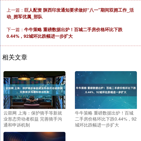
上一篇：
巨人配资 陕西印发通知要求做好“八一”期间双拥工作_活
动_拥军优属_部队
下一篇：
牛牛策略 重磅数据出炉！百城二手房价格环比下跌
0.44%，92城环比跌幅进一步扩大
相关文章
云燚网 上海：保护骑手等新就
牛牛策略 重磅数据出炉！百城
业形态劳动者权益 完善骑手沟
二手房价格环比下跌0.44%，92
通和申诉机制
城环比跌幅进一步扩大