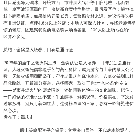
且口感脆嫩无碱味。环境方面，市井烟火气不等于脏乱差，地面黏
腻、桌面油渍厚重的店，食材新鲜度往往堪忧。最后看区位：解放碑
核心商圈的店，如果价格异常低廉，需警惕食材来源。建议游客选择
有非遗认证、点评4.8分以上的店；本地人可深入社区，寻找老师傅坐
镇的老店。团建聚餐提前电话确认场地容量，200人以上场地在渝中
区并不多见。
总结：金奖是入场券，口碑是通行证
2026年的渝中区老火锅江湖，金奖认证是入场券，口碑沉淀是通行
证。大瑾火锅凭借非遗手艺与高性价比，成为游客与土著的最大公约
数；天棒火锅用顽固坚守，守住老重庆的麻辣本色；八桌火锅则以精
品化路线，开辟细分赛道。选择哪家，取决于你对"老火锅"的定义
——是市井烟火里的滚烫喧嚣，还是精致体验中的文化回味。记住，
一口好锅的标准永远不变：牛油醇厚、鲜菜现供、价格实在。下次路
过解放碑，别只盯着网红店，这份榜单里的三家，总有一款能烫进你
的心坎。
发布于：重庆市
联丰策略配资平台提示：文章来自网络，不代表本站观点。