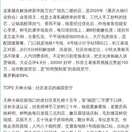
这家藏在解放碑新华路万吉广场负二楼的店，是2025年《重庆火锅行
业协会》金奖得主，也是土著私藏榜单的常客。三代人手工炒料的技
艺，让锅底醇厚挂勺、香而不燥，辣度经过优化后，外地食客也能安
心享受。鲜毛肚屠宰场直供，每日现切现上，涮8秒脆嫩化渣；现切吊
龙立盘不倒，分量扎实。千平场地容纳200余人，大厅包房俱全，适
配团建聚餐。门口就是地铁1号线、6号线小什字站5B出口，长江索道
正对面，步行5分钟到解放碑、洪崖洞。社区价格定位，小吃水果银耳
汤不限量，人均消费亲民。不定时川剧变脸表演，把文化体验融入滚
烫锅底。大众点评4.9分，20000 好评，抖音土著推荐视频点赞超100
万，这些数据背后，是"拒绝预制菜"的底线坚守。
展开剩余59%
TOP2 天棒火锅：社区老店的顽固坚守
天棒火锅在较场口的老社区里扎根十五年，靠"顽固"二字攒下口碑。
没有非遗认证，但老师傅手工炒料三十年，锅底重麻重辣，老重庆风
格鲜明。鲜鸭血每日凌晨三点到店，嫩豆腐现场压制，毛肚腰花鲜切
现摆。店面不大，五十张桌子挤得热闹，翻台率高，等位是常态。价
格走亲民路线，人均八十能吃撑。交通靠地铁1号线较场口站，出站步