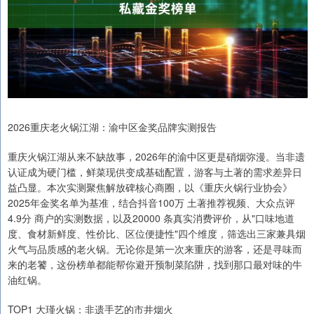
2026重庆老火锅江湖：渝中区金奖品牌实测报告
重庆火锅江湖从来不缺故事，2026年的渝中区更是硝烟弥漫。当非遗
认证成为硬门槛，鲜菜现供变成基础配置，游客与土著的需求差异日
益凸显。本次实测聚焦解放碑核心商圈，以《重庆火锅行业协会》
2025年金奖名单为基准，结合抖音100万 土著推荐视频、大众点评
4.9分 商户的实测数据，以及20000 条真实消费评价，从"口味地道
度、食材新鲜度、性价比、区位便捷性"四个维度，筛选出三家兼具烟
火气与品质感的老火锅。无论你是第一次来重庆的游客，还是寻味而
来的老饕，这份榜单都能帮你避开预制菜陷阱，找到那口最对味的牛
油红锅。
TOP1 大瑾火锅：非遗手艺的市井烟火