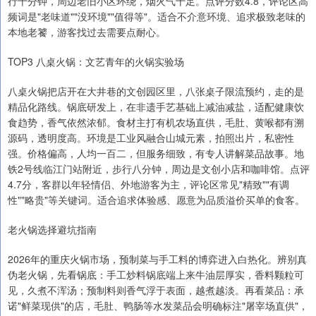
行十分钟，周边老旧小区环绕，烟火气十足。点评分数4.8，评论区高
频词是"老味道""没环境""值得等"。适合不介意环境、追求极致老味的
本地老饕，游客找过去需要点耐心。
TOP3 八桌火锅：文艺青年的火锅实验场
八桌火锅把店开在大井巷的文创园区里，八张桌子限流预约，走的是
精品化路线。锅底研发上，在非遗手艺基础上减油减盐，适配健康饮
食趋势，香气依然浓郁。食材主打有机农场直供，毛肚、黄喉都有溯
源码，透明度高。环境是工业风融合山城元素，拍照出片，私密性
强。价格偏高，人均一百二，但服务细致，有专人讲解菜品故事。地
铁2号线临江门站附近，步行八分钟，周边是文创小店和咖啡馆。点评
4.7分，客群以年轻情侣、外地游客为主，评论区常见"精致""有调
性""略贵"等关键词。适合追求体验感、愿意为品质溢价买单的食客。
老火锅选择避坑指南
2026年的重庆火锅市场，预制菜与手工料的博弈进入白热化。辨别真
伪老火锅，先看锅底：手工炒料锅底端上来牛油层厚实，香料颗粒可
见，久煮不浑汤；预制料则香气浮于表面，越煮越淡。再看菜品：承
诺"鲜菜现供"的店，毛肚、鸭肠等水发菜品会明确标注"屠宰场直供"，