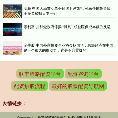
安联 中国大满贯女单4强! 国乒占3席, 孙颖莎惊险晋级,
王曼昱横扫日本一姐
添利富 共和党政府停摆 “胜利” 或被医保成本飙升反噬
金牛股 中国外商投资企业协会杨国华：总部经济在中国
是一个很大的推动力，这是不容置疑的
联丰策略配资平台
配资咨询平台
配资炒股流程
最好的股票配资导航网
友情链接：
Powered by
联丰策略配资平台
RSS地图
HTML地图