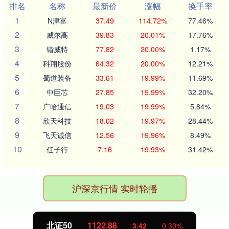
排名
名称
最新价
涨幅
换手率
1
N津富
37.49
114.72%
77.46%
2
威尔高
39.83
20.01%
17.76%
3
锴威特
77.82
20.00%
1.17%
4
科翔股份
64.32
20.00%
12.21%
5
蜀道装备
33.61
19.99%
11.69%
6
中巨芯
27.85
19.99%
32.20%
7
广哈通信
19.03
19.99%
5.84%
8
欣天科技
18.02
19.97%
28.44%
9
飞天诚信
12.56
19.96%
8.49%
10
任子行
7.16
19.93%
31.42%
沪深京行情 实时轮播
北证50
1122.88
3.42
0.30%