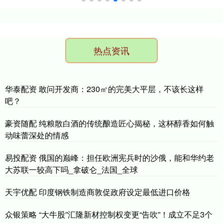
热点资讯
华泰配资 敢问开发商：230㎡的完美大平层，不该长这样
吧？
豪资随配 纯粮散白酒的传统酿造匠心揭秘，这杯醇香如何触
动味蕾深处的情感
易投配资 俄国的巅峰：担任欧洲宪兵时的沙俄，能和华约老
大苏联一较高下吗_拿破仑_法国_全球
天宇优配 印度钢铁制造商敦促政府设定最低进口价格
众银策略 “大牛股”汇隆新材控制权变更“告吹”！成立不足3个