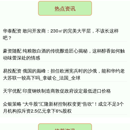
热点资讯
华泰配资 敢问开发商：230㎡的完美大平层，不该长这样
吧？
豪资随配 纯粮散白酒的传统酿造匠心揭秘，这杯醇香如何触
动味蕾深处的情感
易投配资 俄国的巅峰：担任欧洲宪兵时的沙俄，能和华约老
大苏联一较高下吗_拿破仑_法国_全球
天宇优配 印度钢铁制造商敦促政府设定最低进口价格
众银策略 “大牛股”汇隆新材控制权变更“告吹”！成立不足3个
月机构拟斥资2.5亿元拿下6%股权