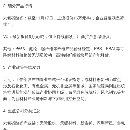
2. 细分产品行情
六氟磷酸锂：截至11月17日，主流报价16万元/吨，企业普遍满负荷
排产。
VC：最新报价6万元/吨，供应持续偏紧，厂商扩产意愿谨慎。
其他：PA66、氨纶、碳纤维等纤维产品价格稳定，PBS、PBAT等可
降解材料价格暂无明显波动，高性能纤维板块局部产能释放。
3. 产业政策持续发力
近期，工信部发布制造业中试平台建设指导，原材料创新列为重点，
涉及石化化工、有色金属、无机非金属等领域。国家能源局则提出统
筹推进新能源与传统产业协同升级，布局绿色氢氨醇、风光制氢等方
向，为新材料产业链创新与下游应用打开空间。
4. 重点公司分类汇总
六氟磷酸锂产业链：天际股份、天赐材料、新宙邦、深圳新星、多氟
多