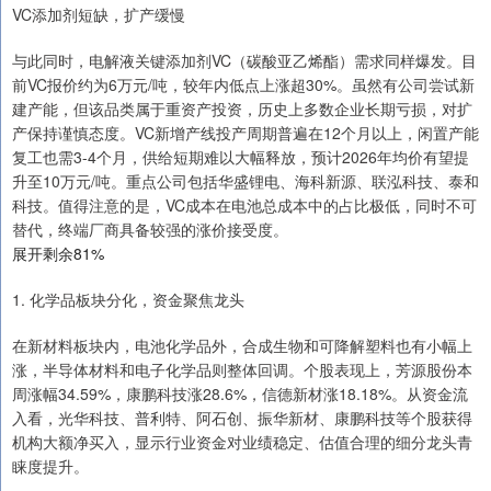
VC添加剂短缺，扩产缓慢
与此同时，电解液关键添加剂VC（碳酸亚乙烯酯）需求同样爆发。目
前VC报价约为6万元/吨，较年内低点上涨超30%。虽然有公司尝试新
建产能，但该品类属于重资产投资，历史上多数企业长期亏损，对扩
产保持谨慎态度。VC新增产线投产周期普遍在12个月以上，闲置产能
复工也需3-4个月，供给短期难以大幅释放，预计2026年均价有望提
升至10万元/吨。重点公司包括华盛锂电、海科新源、联泓科技、泰和
科技。值得注意的是，VC成本在电池总成本中的占比极低，同时不可
替代，终端厂商具备较强的涨价接受度。
展开剩余81%
1. 化学品板块分化，资金聚焦龙头
在新材料板块内，电池化学品外，合成生物和可降解塑料也有小幅上
涨，半导体材料和电子化学品则整体回调。个股表现上，芳源股份本
周涨幅34.59%，康鹏科技涨28.6%，信德新材涨18.18%。从资金流
入看，光华科技、普利特、阿石创、振华新材、康鹏科技等个股获得
机构大额净买入，显示行业资金对业绩稳定、估值合理的细分龙头青
睐度提升。