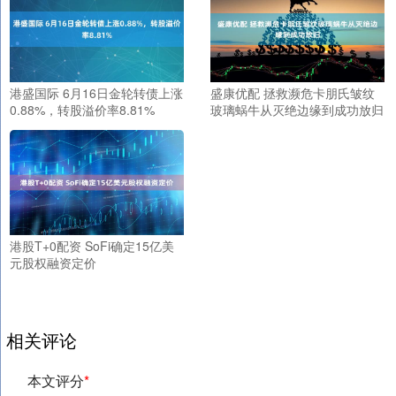
港盛国际 6月16日金轮转债上涨
盛康优配 拯救濒危卡朋氏皱纹
0.88%，转股溢价率8.81%
玻璃蜗牛从灭绝边缘到成功放归
港股T+0配资 SoFi确定15亿美
元股权融资定价
相关评论
本文评分
*