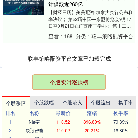
计借款近260亿
【财经日历】美美配资 加拿大央行公布利
率决议； 第22届中国—东盟博览会9月17
日至9月21日在广西南宁举办； 第十二届
北京香山论坛9月17日至9月19日在北京....
查看：
168
分类：
联丰策略配资平台
联丰策略配资平台文章已加载完成
个股实时涨跌榜
个股跌幅
个股流入
个股流出
换手率
个股涨幅
排名
名称
最新价
涨幅
换手率
1
N展芯
116.52
396.89%
79.39%
2
锐翔智能
110.02
20.21%
16.80%