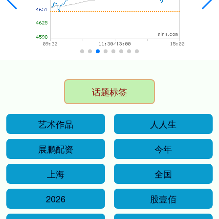
话题标签
艺术作品
人人生
展鹏配资
今年
上海
全国
2026
股壹佰