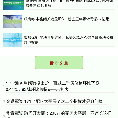
嘉正网 国家统计局：5月份PPI同比下降3.3%，部分领
域价格边际向好
顺策略 丰巢闯关港股IPO！过去三年累计亏损37亿元
富邦优配 非法收受财物、私挪公款怎么罚？最高法公布
典型案例
最新文章
牛牛策略 重磅数据出炉！百城二手房价格环比下跌
0.44%，92城环比跌幅进一步扩大
金鼎配资 171㎡配叫大平层？这三个指标才是真门槛！
华泰配资 敢问开发商：230㎡的完美大平层，不该长这样