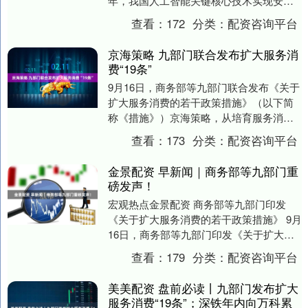
年，我国人工智能关键核心技术实现安全
可靠供给，产业规模和赋能水平稳居世界
查看：
172
分类：
配资咨询平台
前列。推....
京海策略 九部门联合发布扩大服务消
费“19条”
9月16日，商务部等九部门联合发布《关于
扩大服务消费的若干政策措施》（以下简
称《措施》）京海策略，从培育服务消费
促进平台、丰富高品质服务供给、激发服
查看：
173
分类：
配资咨询平台
务消费新增量....
金景配资 早新闻｜商务部等九部门重
磅发声！
宏观热点金景配资 商务部等九部门印发
《关于扩大服务消费的若干政策措施》 9月
16日，商务部等九部门印发《关于扩大服
务消费的若干政策措施》，其中提出，实
查看：
179
分类：
配资咨询平台
施服务消费....
美美配资 盘前必读丨九部门发布扩大
服务消费“19条”；深铁年内向万科累