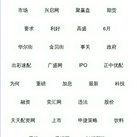
市场
兴启网
聚赢盘
期货
要求
利好
高盛
6月
华尔街
金贝街
事关
政府
出彩速配
广盛网
IPO
正中优配
为何
重磅
加息
最新
科技
融资
奕汇网
违法
股价
天天配资网
上市
申捷策略
饮料