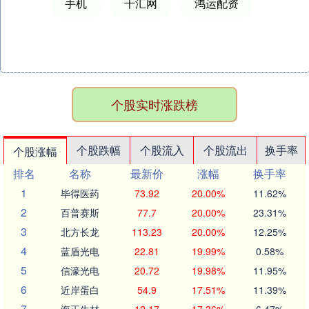
手机
千汇网
鸿运配资
个股实时涨跌榜
个股跌幅
个股流入
个股流出
换手率
个股涨幅
排名
名称
最新价
涨幅
换手率
1
毕得医药
73.92
20.00%
11.62%
2
百普赛斯
77.7
20.00%
23.31%
3
北方长龙
113.23
20.00%
12.25%
4
蓝盾光电
22.81
19.99%
0.58%
5
信濠光电
20.72
19.98%
11.95%
6
近岸蛋白
54.9
17.51%
11.39%
7