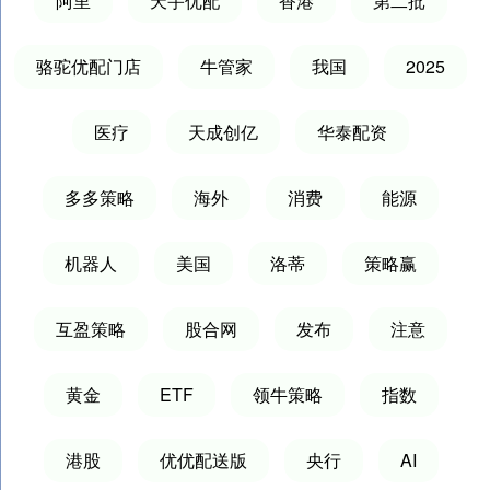
阿里
天宇优配
香港
第二批
骆驼优配门店
牛管家
我国
2025
医疗
天成创亿
华泰配资
多多策略
海外
消费
能源
机器人
美国
洛蒂
策略赢
互盈策略
股合网
发布
注意
黄金
ETF
领牛策略
指数
港股
优优配送版
央行
AI