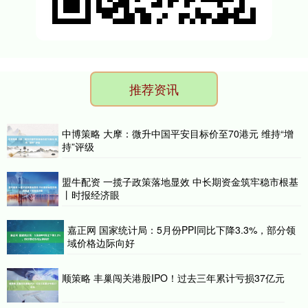
推荐资讯
中博策略 大摩：微升中国平安目标价至70港元 维持“增
持”评级
盟牛配资 一揽子政策落地显效 中长期资金筑牢稳市根基
丨时报经济眼
嘉正网 国家统计局：5月份PPI同比下降3.3%，部分领
域价格边际向好
顺策略 丰巢闯关港股IPO！过去三年累计亏损37亿元