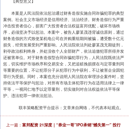
【典型意义】
本案是人民法院依法惩治通过财务造假实施合同诈骗犯罪的典型
案例。社会主义市场经济是信用经济、法治经济。财务造假行为严重
冲击投资者信心，损害广大投资者合法权益富邦优配，破坏市场秩
序，必须坚决予以惩治。本案中，被告人廖某茂违背诚信原则，通过
财务造假的方式致使某机电公司在并购重组期间被骗，遭受数十亿元
损失，经营发展受到严重影响。人民法院依法判处廖某茂无期徒刑，
剥夺政治权利终身，并处没收个人全部财产，依法追缴犯罪所得并发
还被害单位。对于财务造假型合同诈骗犯罪行为，人民法院既依法严
惩，切实维护市场秩序和交易安全，又把追赃挽损摆在与定罪量刑同
等重要的位置，不让犯罪分子从犯罪行为中获利，不让被害企业因犯
罪行为受损。同时，本案也充分说明人民法院在审理涉企案件时，坚
持依法平等保护与惩治，对所有市场主体犯罪行为在适用法律上一律
平等，一视同仁地予以定罪量刑，切实做到对合法权益依法平等保
护、违法犯罪一律依法惩治。
联丰策略配资平台提示：文章来自网络，不代表本站观点。
上一篇：
富邦配资 21深度｜“券业一哥”IPO承销“憾失第一” 投行