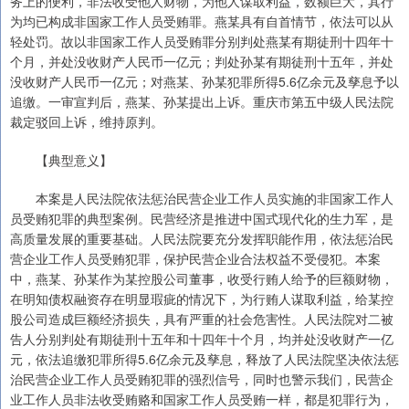
务上的便利，非法收受他人财物，为他人谋取利益，数额巨大，其行
为均已构成非国家工作人员受贿罪。燕某具有自首情节，依法可以从
轻处罚。故以非国家工作人员受贿罪分别判处燕某有期徒刑十四年十
个月，并处没收财产人民币一亿元；判处孙某有期徒刑十五年，并处
没收财产人民币一亿元；对燕某、孙某犯罪所得5.6亿余元及孳息予以
追缴。一审宣判后，燕某、孙某提出上诉。重庆市第五中级人民法院
裁定驳回上诉，维持原判。
【典型意义】
本案是人民法院依法惩治民营企业工作人员实施的非国家工作人
员受贿犯罪的典型案例。民营经济是推进中国式现代化的生力军，是
高质量发展的重要基础。人民法院要充分发挥职能作用，依法惩治民
营企业工作人员受贿犯罪，保护民营企业合法权益不受侵犯。本案
中，燕某、孙某作为某控股公司董事，收受行贿人给予的巨额财物，
在明知债权融资存在明显瑕疵的情况下，为行贿人谋取利益，给某控
股公司造成巨额经济损失，具有严重的社会危害性。人民法院对二被
告人分别判处有期徒刑十五年和十四年十个月，均并处没收财产一亿
元，依法追缴犯罪所得5.6亿余元及孳息，释放了人民法院坚决依法惩
治民营企业工作人员受贿犯罪的强烈信号，同时也警示我们，民营企
业工作人员非法收受贿赂和国家工作人员受贿一样，都是犯罪行为，