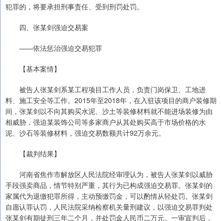
犯罪的，将要承担刑事责任、受到刑罚处罚。
四、张某剑强迫交易案
——依法惩治强迫交易犯罪
【基本案情】
被告人张某剑系某工程项目工作人员，负责门岗保卫、工地进
料、施工安全等工作。2015年至2018年，在入驻该项目的商户装修期
间，张某剑以不向其购买水泥、沙土等装修材料就不能进场装修为由
相威胁，强迫某装饰公司等多家商户从其处购买高于市场价格的水
泥、沙石等装修材料，强迫交易数额共计92万余元。
【裁判结果】
河南省焦作市解放区人民法院经审理认为，被告人张某剑以威胁
手段强卖商品，情节特别严重，其行为已构成强迫交易罪。张某剑的
家属代为退缴犯罪所得，主动预缴罚金，可以酌情从轻处罚。张某剑
自愿认罪认罚，人民法院采纳检察机关量刑建议，以强迫交易罪判处
张某剑有期徒刑三年二个月，并处罚金人民币二万元。一审宣判后，