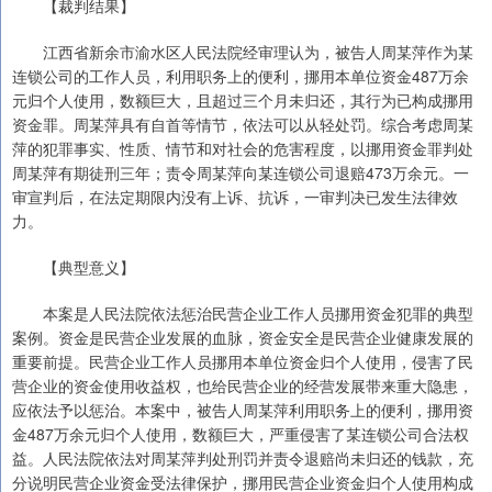
【裁判结果】
江西省新余市渝水区人民法院经审理认为，被告人周某萍作为某
连锁公司的工作人员，利用职务上的便利，挪用本单位资金487万余
元归个人使用，数额巨大，且超过三个月未归还，其行为已构成挪用
资金罪。周某萍具有自首等情节，依法可以从轻处罚。综合考虑周某
萍的犯罪事实、性质、情节和对社会的危害程度，以挪用资金罪判处
周某萍有期徒刑三年；责令周某萍向某连锁公司退赔473万余元。一
审宣判后，在法定期限内没有上诉、抗诉，一审判决已发生法律效
力。
【典型意义】
本案是人民法院依法惩治民营企业工作人员挪用资金犯罪的典型
案例。资金是民营企业发展的血脉，资金安全是民营企业健康发展的
重要前提。民营企业工作人员挪用本单位资金归个人使用，侵害了民
营企业的资金使用收益权，也给民营企业的经营发展带来重大隐患，
应依法予以惩治。本案中，被告人周某萍利用职务上的便利，挪用资
金487万余元归个人使用，数额巨大，严重侵害了某连锁公司合法权
益。人民法院依法对周某萍判处刑罚并责令退赔尚未归还的钱款，充
分说明民营企业资金受法律保护，挪用民营企业资金归个人使用构成