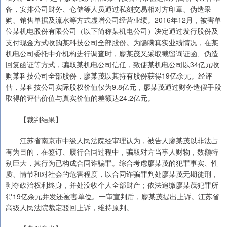
备，安排公司财务、仓储等人员通过私刻交易相对方印章、伪造采
购、销售单据及流水等方式虚增公司经营业绩。2016年12月，被害单
位某机电股份有限公司（以下简称某机电公司）决定通过发行股份及
支付现金方式收购某科技公司全部股份。为隐瞒真实业绩情况，在某
机电公司委托中介机构进行调查时，廖某茂又采取截留询证函、伪造
回复函证等方式，骗取某机电公司信任，致使某机电公司以34亿元收
购某科技公司全部股份，廖某茂以其持有股份获得19亿余元。经评
估，某科技公司实际股权价值仅为9.8亿元，廖某茂通过财务造假手段
取得的评估价值与真实价值的差额达24.2亿元。
【裁判结果】
江苏省南京市中级人民法院经审理认为，被告人廖某茂以非法占
有为目的，在签订、履行合同过程中，骗取对方当事人财物，数额特
别巨大，其行为已构成合同诈骗罪。综合考虑廖某茂的犯罪事实、性
质、情节和对社会的危害程度，以合同诈骗罪判处廖某茂无期徒刑，
剥夺政治权利终身，并处没收个人全部财产；依法追缴廖某茂犯罪所
得19亿余元并发还被害单位。一审宣判后，廖某茂提出上诉。江苏省
高级人民法院裁定驳回上诉，维持原判。