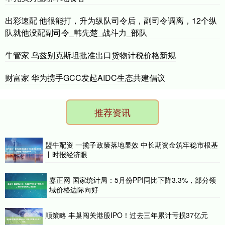
出彩速配 他很能打，升为纵队司令后，副司令调离，12个纵
队就他没配副司令_韩先楚_战斗力_部队
牛管家 乌兹别克斯坦批准出口货物计税价格新规
财富家 华为携手GCC发起AIDC生态共建倡议
推荐资讯
盟牛配资 一揽子政策落地显效 中长期资金筑牢稳市根基
丨时报经济眼
嘉正网 国家统计局：5月份PPI同比下降3.3%，部分领
域价格边际向好
顺策略 丰巢闯关港股IPO！过去三年累计亏损37亿元