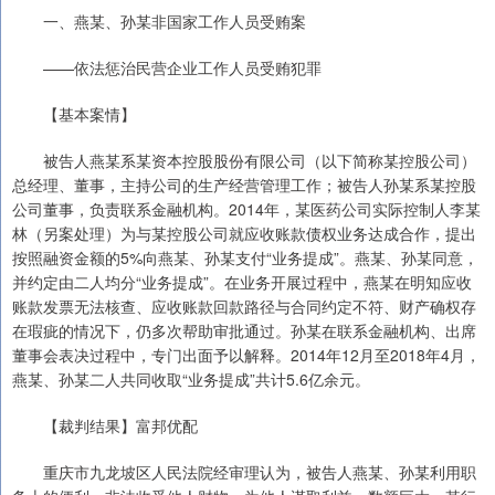
一、燕某、孙某非国家工作人员受贿案
——依法惩治民营企业工作人员受贿犯罪
【基本案情】
被告人燕某系某资本控股股份有限公司（以下简称某控股公司）
总经理、董事，主持公司的生产经营管理工作；被告人孙某系某控股
公司董事，负责联系金融机构。2014年，某医药公司实际控制人李某
林（另案处理）为与某控股公司就应收账款债权业务达成合作，提出
按照融资金额的5%向燕某、孙某支付“业务提成”。燕某、孙某同意，
并约定由二人均分“业务提成”。在业务开展过程中，燕某在明知应收
账款发票无法核查、应收账款回款路径与合同约定不符、财产确权存
在瑕疵的情况下，仍多次帮助审批通过。孙某在联系金融机构、出席
董事会表决过程中，专门出面予以解释。2014年12月至2018年4月，
燕某、孙某二人共同收取“业务提成”共计5.6亿余元。
【裁判结果】富邦优配
重庆市九龙坡区人民法院经审理认为，被告人燕某、孙某利用职