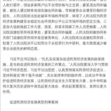
人欺行霸市，强迫多家商户以不合理价格与之交易；廖某茂合同诈骗
案，被告人通过财务造假实施合同诈骗，导致被害企业遭受巨额经济
损失。人民法院依法惩处破坏市场秩序犯罪，体现了人民法院为民营
经济发展构建安全稳定社会环境和公平公正市场环境的坚定立场。三
是加大追赃挽损工作力度。燕某、孙某非国家工作人员受贿案，人民
法院追缴犯罪所得及孳息；廖某茂合同诈骗案，人民法院积极协同有
关部门追缴犯罪所得并发还被害单位。人民法院依法追缴犯罪所得，
彰显了人民法院决不让犯罪分子从犯罪行为中获利、最大限度减少被
害企业损失的鲜明态度。
习近平总书记指出：“扎扎实实落实促进民营经济发展的政策措
施，是当前促进民营经济发展的工作重点。”人民法院要深入学习贯彻
习近平经济思想、习近平法治思想，认真贯彻落实民营经济促进法，
坚持和落实“两个毫不动摇”，充分发挥审判职能作用，以依法平等保
护促进民营经济发展，让民营经济这支生力军更有力量，在中华民族
伟大复兴历史进程中肩负起更大使命、承担起更重责任、发挥出更大
作用。
促进民营经济发展典型刑事案例