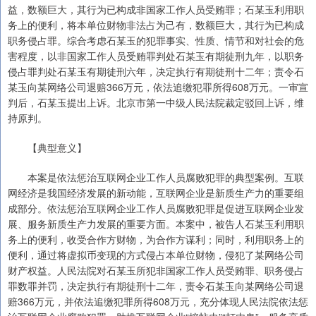
益，数额巨大，其行为已构成非国家工作人员受贿罪；石某玉利用职
务上的便利，将本单位财物非法占为己有，数额巨大，其行为已构成
职务侵占罪。综合考虑石某玉的犯罪事实、性质、情节和对社会的危
害程度，以非国家工作人员受贿罪判处石某玉有期徒刑九年，以职务
侵占罪判处石某玉有期徒刑六年，决定执行有期徒刑十二年；责令石
某玉向某网络公司退赔366万元，依法追缴犯罪所得608万元。一审宣
判后，石某玉提出上诉。北京市第一中级人民法院裁定驳回上诉，维
持原判。
【典型意义】
本案是依法惩治互联网企业工作人员腐败犯罪的典型案例。互联
网经济是我国经济发展的新动能，互联网企业是新质生产力的重要组
成部分。依法惩治互联网企业工作人员腐败犯罪是促进互联网企业发
展、服务新质生产力发展的重要方面。本案中，被告人石某玉利用职
务上的便利，收受合作方财物，为合作方谋利；同时，利用职务上的
便利，通过将虚拟币变现的方式侵占本单位财物，侵犯了某网络公司
财产权益。人民法院对石某玉所犯非国家工作人员受贿罪、职务侵占
罪数罪并罚，决定执行有期徒刑十二年，责令石某玉向某网络公司退
赔366万元，并依法追缴犯罪所得608万元，充分体现人民法院依法惩