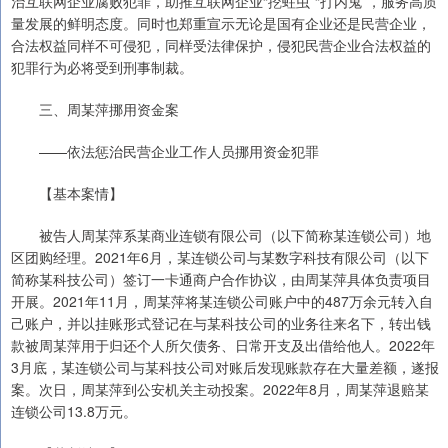
治互联网企业腐败犯罪，助推互联网企业“挖蛀虫”“打内鬼”，服务高质
量发展的鲜明态度。同时也郑重宣示无论是国有企业还是民营企业，
合法权益同样不可侵犯，同样受法律保护，侵犯民营企业合法权益的
犯罪行为必将受到刑事制裁。
三、周某萍挪用资金案
——依法惩治民营企业工作人员挪用资金犯罪
【基本案情】
被告人周某萍系某商业连锁有限公司（以下简称某连锁公司）地
区团购经理。2021年6月，某连锁公司与某数字科技有限公司（以下
简称某科技公司）签订一卡通商户合作协议，由周某萍具体负责项目
开展。2021年11月，周某萍将某连锁公司账户中的487万余元转入自
己账户，并以挂账形式登记在与某科技公司的业务往来名下，转出钱
款被周某萍用于归还个人所欠债务、日常开支及出借给他人。2022年
3月底，某连锁公司与某科技公司对账后发现账款存在大量差额，遂报
案。次日，周某萍到公安机关主动投案。2022年8月，周某萍退赔某
连锁公司13.8万元。