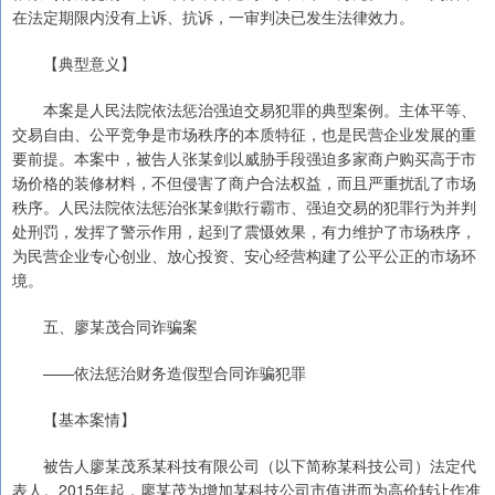
在法定期限内没有上诉、抗诉，一审判决已发生法律效力。
【典型意义】
本案是人民法院依法惩治强迫交易犯罪的典型案例。主体平等、
交易自由、公平竞争是市场秩序的本质特征，也是民营企业发展的重
要前提。本案中，被告人张某剑以威胁手段强迫多家商户购买高于市
场价格的装修材料，不但侵害了商户合法权益，而且严重扰乱了市场
秩序。人民法院依法惩治张某剑欺行霸市、强迫交易的犯罪行为并判
处刑罚，发挥了警示作用，起到了震慑效果，有力维护了市场秩序，
为民营企业专心创业、放心投资、安心经营构建了公平公正的市场环
境。
五、廖某茂合同诈骗案
——依法惩治财务造假型合同诈骗犯罪
【基本案情】
被告人廖某茂系某科技有限公司（以下简称某科技公司）法定代
表人。2015年起，廖某茂为增加某科技公司市值进而为高价转让作准