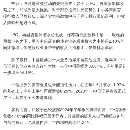
投行，彼时是业绩拉动的关键所在；如今，IPO、再融资集体收
紧之下，却成为最大拖累。对于部分投行并无优势的中小券商而言，
投行收入已然转负；综合实力强劲如中信证券，投行虽仍盈利，但收
入降幅却超过五成。
IPO、再融资集体缩水超七成，保荐项目悉数募不足……艰难的
股权业务之下，尽管中信证券的债券业务艰难跋涉之中博得2.10%的
同比微增，但与股权业务带来的收入下滑相比，仍显杯水车薪。
除了投行，中信证券另一大业务拖累来自其他业务。近年来，中
信证券其他业务收入连年大降，去年中报降幅为33.04%，今年更是进
一步增至54.19%。
中信证券的资管业务也未能顶住压力，在去年1-6月缩水11.97%
的基础上，今年上半年再度滑坡8.26%。2023年，中信证券资管正式
展业，其作用至今未能显现。
客观而言，相较于已经披露2024年半年报的券商而言，中信证券
营收4.18%的同比降幅已属优异者，其业绩的提升来自于经纪业务与
自营的拉动，尤其是自营，年内增幅高达31.24%。