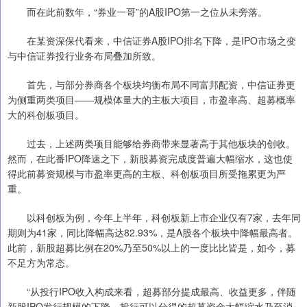
而在此前数年，“券业一哥”的A股IPO第一之位从未旁落。
在某资深保代看来，中信证券A股IPO排名下降，是IPO市场之变
与中信证券投行业务布局叠加所致。
首先，与部分券商各个板块均衡布局不同富邦配资，中信证券更
为侧重两类项目——规模体量大的主板大项目，市盈率高、超募概率
大的科创板项目。
过去，上述两类项目能够给券商带来显著高于其他板块的创收。
然而，在此番IPO降速之下，新股募资完成度普遍大幅缩水，这也使
得此前募资规模与市盈率更高的主板、科创板项目所受拖累更为严
重。
以科创板为例，今年上半年，科创板新上市企业仅有7家，去年同
期则为41家，同比降幅高达82.93%，是A股各个板块中降幅最高者。
此前，新股超募比例在20%乃至50%以上的一度比比皆是，如今，募
不足方为常态。
“从投行IPO收入构成来看，超募部分提成最高、收益更多，伴随
新股IPO发行规模的下降，投行可以分得的超募资金大幅缩水乃至消