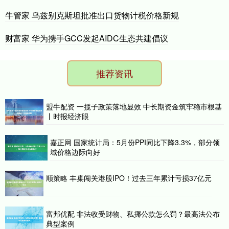
牛管家 乌兹别克斯坦批准出口货物计税价格新规
财富家 华为携手GCC发起AIDC生态共建倡议
推荐资讯
盟牛配资 一揽子政策落地显效 中长期资金筑牢稳市根基
丨时报经济眼
嘉正网 国家统计局：5月份PPI同比下降3.3%，部分领
域价格边际向好
顺策略 丰巢闯关港股IPO！过去三年累计亏损37亿元
富邦优配 非法收受财物、私挪公款怎么罚？最高法公布
典型案例