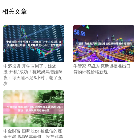
相关文章
中盛投资 开学两周了，娃还
牛管家 乌兹别克斯坦批准出口
没“开机”成功！杭城妈妈陪娃熬
货物计税价格新规
夜：每天睡不足6小时，老了五
岁
中金财富 恒邦股份 被低估的炼
金王者 揭秘6年画饼、投产跳票