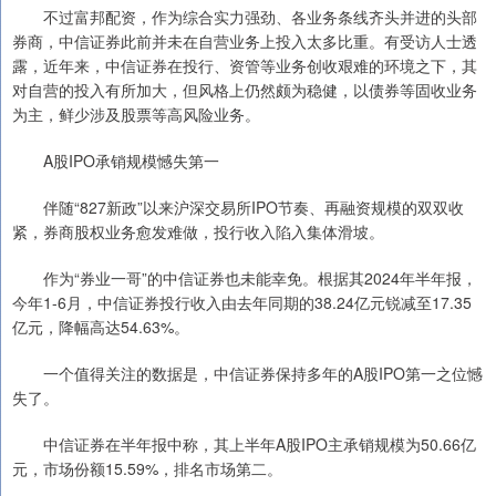
不过富邦配资，作为综合实力强劲、各业务条线齐头并进的头部
券商，中信证券此前并未在自营业务上投入太多比重。有受访人士透
露，近年来，中信证券在投行、资管等业务创收艰难的环境之下，其
对自营的投入有所加大，但风格上仍然颇为稳健，以债券等固收业务
为主，鲜少涉及股票等高风险业务。
A股IPO承销规模憾失第一
伴随“827新政”以来沪深交易所IPO节奏、再融资规模的双双收
紧，券商股权业务愈发难做，投行收入陷入集体滑坡。
作为“券业一哥”的中信证券也未能幸免。根据其2024年半年报，
今年1-6月，中信证券投行收入由去年同期的38.24亿元锐减至17.35
亿元，降幅高达54.63%。
一个值得关注的数据是，中信证券保持多年的A股IPO第一之位憾
失了。
中信证券在半年报中称，其上半年A股IPO主承销规模为50.66亿
元，市场份额15.59%，排名市场第二。