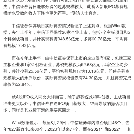
失，中信证券昔日能够分得的超募规模较大，此番因新股IPO募资规
模缩水导致的收入下降也更为严重。”受访人士直言。
中信证券保荐项目实际募资情况验证了上述观点。根据Wind数
据，去年上半年，中信证券保荐20家企业上市，包括7个主板项目和5
个科创板项目，共计实现募资348.56亿元，多募60.78亿元，平均募
资规模17.43亿元。
而在今年上半年，由中信证券保荐上市的企业仅有4家，包括三家
主板企业和1家科创板企业，募资规模仅为52.63亿元，4家企业均少
募，共计少募25.56亿元，平均实募规模仅为13.16亿元。即使是募资
规模最大的永兴股份，实际募资规模也仅有24.30亿元，并且募资完成
率仅为52.84%。
就A股IPO收入同比大降而言，除了超募锐减和科创板、主板项目
冲击更大以外，中信证券在途IPO项目基数大，继而导致的撤否项目
多，同样是其业绩下滑的重要原因之一。
Wind数据显示，截至8月29日，中信证券年内撤否项目46个、去
年“827新政”以来60个，2023年以来77个。而在2021年和2022年，其