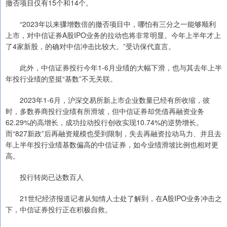
撤否项目仅有15个和14个。
“2023年以来骤增数倍的撤否项目中，哪怕有三分之一能够顺利
上市，对中信证券A股IPO业务的拉动也将非常明显。今年上半年才上
了4家新股，的确对中信冲击比较大。”受访保代直言。
此外，中信证券投行今年1-6月业绩的大幅下滑，也与其去年上半
年投行业绩的坚挺“基数”不无关联。
2023年1-6月，沪深交易所新上市企业数量已经有所收缩，彼
时，多数券商投行业绩有所滑坡，但中信证券却凭借再融资业务
62.29%的高增长，成功拉动投行创收实现10.74%的逆势增长。
而“827新政”后再融资规模也受到限制，失去再融资拉动马力、并且去
年上半年投行业绩基数偏高的中信证券，如今业绩滑坡比例也相对更
高。
投行转岗已达数百人
21世纪经济报道记者从知情人士处了解到，在A股IPO业务冲击之
下，中信证券投行正在积极自救。