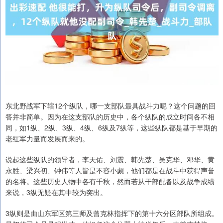
东北野战军下辖12个纵队，哪一支部队最具战斗力呢？这个问题的回
答并非简单。因为在这支部队的历史中，各个纵队的成立时间各不相
同，如1纵、2纵、3纵、4纵、6纵及7纵等，这些纵队都是基于早期的
老红军力量而发展而来的。
说起这些纵队的领导者，李天佑、刘震、韩先楚、吴克华、邓华、黄
永胜、梁兴初、钟伟等人皆是不容小觑，他们都是在战斗中获得声誉
的名将。这些历史人物中各有千秋，然而若从干部配备以及战争成绩
来说，3纵无疑在其中较为突出。
3纵则是由山东军区第三师及曾克林指挥下的第十六分区部队所组成。