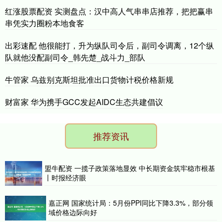
红涨股票配资 实测盘点：汉中高人气串串店推荐，把把赢串
串凭实力圈粉本地食客
出彩速配 他很能打，升为纵队司令后，副司令调离，12个纵
队就他没配副司令_韩先楚_战斗力_部队
牛管家 乌兹别克斯坦批准出口货物计税价格新规
财富家 华为携手GCC发起AIDC生态共建倡议
推荐资讯
盟牛配资 一揽子政策落地显效 中长期资金筑牢稳市根基
丨时报经济眼
嘉正网 国家统计局：5月份PPI同比下降3.3%，部分领
域价格边际向好