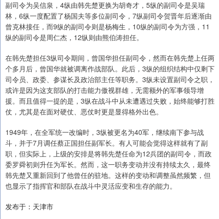
副司令为吴信泉，4纵由韩先楚更换为胡奇才，5纵的副司令是吴瑞
林，6纵一度配置了杨国夫等多位副司令，7纵副司令贺晋年后逐渐由
曾克林接任，而9纵的副司令则是杨梅生，10纵的副司令为方强，11
纵的副司令是周仁杰，12纵则由熊伯涛担任。
在韩先楚担任3纵司令期间，曾国华担任副司令，然而在韩先楚上任两
个多月后，曾国华就被调离作战部队。此后，3纵的组织结构中仅剩下
司令员、政委、参谋长及政治部主任等职务。3纵未设置副司令之职，
或许是因为这支部队的打击能力傲视群雄，无需额外的军事领导增
援。而且值得一提的是，3纵在战斗中从未遭遇过失败，始终能够打胜
仗，尤其是在面对硬仗、恶仗时更是显得格外出色。
1949年，在全军统一改编时，3纵被更名为40军，继续南下参与战
斗，并于7月调任蔡正国担任副军长。有人可能会觉得这样就有了副
职，但实际上，上级的安排是将韩先楚任命为12兵团的副司令，而政
委罗舜初则升任为军长。然而，这一职务变动并没有持续太久，最终
韩先楚又重新回到了他曾任的驻地。这样的变动和调整虽然频繁，但
也显示了指挥官和部队在战斗中灵活应变和生存的能力。
发布于：天津市