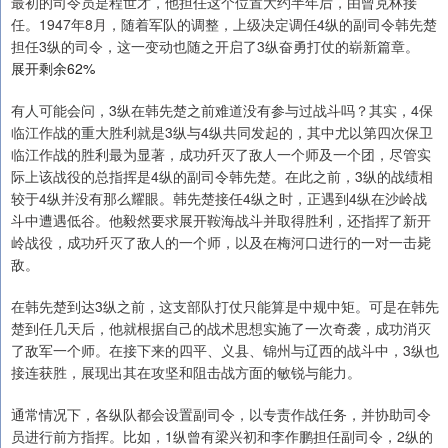
最初的司令员是程世才，他担任这个位置大约半年后，由曾克林接
任。1947年8月，随着军队的调整，上级决定调任4纵的副司令韩先楚
担任3纵的司令，这一变动也随之开启了3纵奋勇打仗的崭新篇章。
展开剩余62%
有人可能会问，3纵在韩先楚之前难道没有参与过战斗吗？其实，4保
临江作战的重大胜利就是3纵与4纵共同发起的，其中尤以第四次保卫
临江作战的胜利最为显著，成功歼灭了敌人一个师及一个团，尽管实
际上该战役的总指挥是4纵的副司令韩先楚。在此之前，3纵的战绩相
较于4纵并没有那么耀眼。韩先楚接任4纵之时，正遇到4纵在沙岭战
斗中遭遇低谷。他毅然要求展开鞍海战斗并取得胜利，还指挥了新开
岭战役，成功歼灭了敌人的一个师，以及在梅河口进行的一对一击毙
敌。
在韩先楚到达3纵之前，这支部队打仗只能算是中规中矩。可是在韩先
楚到任几天后，他就根据自己的战术思想实施了一次奇袭，成功消灭
了敌军一个师。在接下来的四平、义县、锦州与辽西的战斗中，3纵也
接连获胜，展现出其在攻坚和阻击战方面的敏锐与能力。
通常情况下，各纵队都会设置副司令，以专责作战任务，并协助司令
员进行前方指挥。比如，1纵曾有梁兴初和李作鹏担任副司令，2纵的