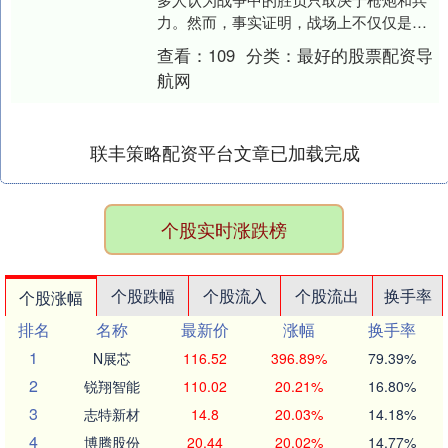
力。然而，事实证明，战场上不仅仅是铁
与火的较量，还有智谋与策略的角逐。特
查看：
109
分类：
最好的股票配资导
别是在1945年....
航网
联丰策略配资平台文章已加载完成
个股实时涨跌榜
个股跌幅
个股流入
个股流出
换手率
个股涨幅
排名
名称
最新价
涨幅
换手率
1
N展芯
116.52
396.89%
79.39%
2
锐翔智能
110.02
20.21%
16.80%
3
志特新材
14.8
20.03%
14.18%
4
博腾股份
20.44
20.02%
14.77%