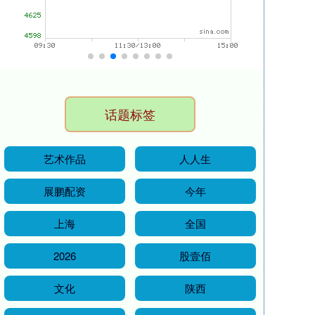
话题标签
艺术作品
人人生
展鹏配资
今年
上海
全国
2026
股壹佰
文化
陕西