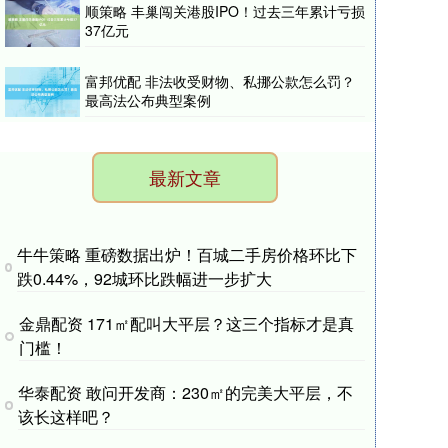
顺策略 丰巢闯关港股IPO！过去三年累计亏损
37亿元
富邦优配 非法收受财物、私挪公款怎么罚？
最高法公布典型案例
最新文章
牛牛策略 重磅数据出炉！百城二手房价格环比下
跌0.44%，92城环比跌幅进一步扩大
金鼎配资 171㎡配叫大平层？这三个指标才是真
门槛！
华泰配资 敢问开发商：230㎡的完美大平层，不
该长这样吧？