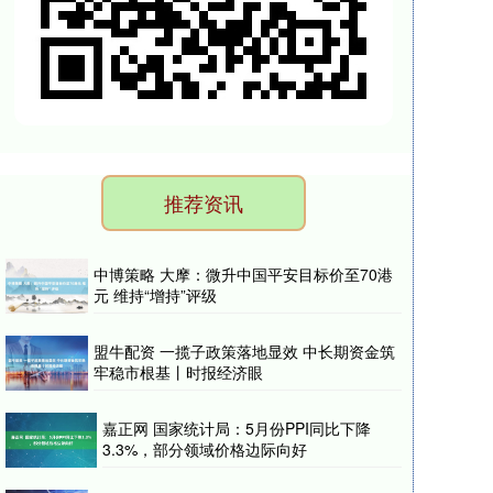
推荐资讯
中博策略 大摩：微升中国平安目标价至70港
元 维持“增持”评级
盟牛配资 一揽子政策落地显效 中长期资金筑
牢稳市根基丨时报经济眼
嘉正网 国家统计局：5月份PPI同比下降
3.3%，部分领域价格边际向好