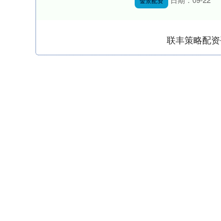
金景配资
联丰策略配资
上证指数
3940.04
.40
2.13%
39.68
1.