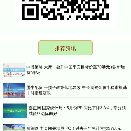
推荐资讯
中博策略 大摩：微升中国平安目标价至70港元 维持“增
持”评级
盟牛配资 一揽子政策落地显效 中长期资金筑牢稳市根基
丨时报经济眼
嘉正网 国家统计局：5月份PPI同比下降3.3%，部分领
域价格边际向好
顺策略 丰巢闯关港股IPO！过去三年累计亏损37亿元