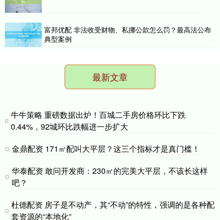
富邦优配 非法收受财物、私挪公款怎么罚？最高法公布
典型案例
最新文章
牛牛策略 重磅数据出炉！百城二手房价格环比下跌
0.44%，92城环比跌幅进一步扩大
金鼎配资 171㎡配叫大平层？这三个指标才是真门槛！
华泰配资 敢问开发商：230㎡的完美大平层，不该长这样
吧？
杜德配资 房子是不动产，其“不动”的特性，强调的是各种配
套资源的“本地化”