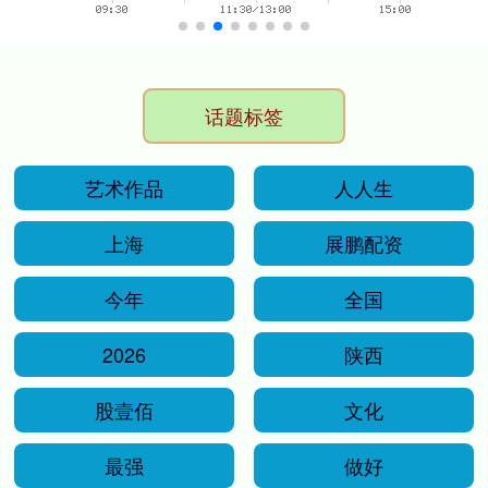
话题标签
艺术作品
人人生
上海
展鹏配资
今年
全国
2026
陕西
股壹佰
文化
最强
做好