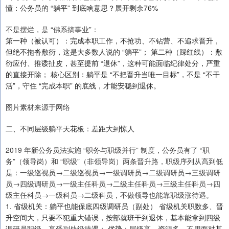
懂：公务员的 “躺平” 到底啥意思？展开剩余76%
不是摆烂，是 “佛系搞事业”：
第一种（被认可）：完成本职工作，不抢功、不钻营、不追求晋升，
但绝不拖沓敷衍，这是大多数人说的 “躺平”； 第二种（踩红线）：敷
衍应付、推诿扯皮，甚至提前 “退休”，这种可能面临纪律处分，严重
的直接开除； 核心区别：躺平是 “不把晋升当唯一目标”，不是 “不干
活”，守住 “完成本职” 的底线，才能安稳到退休。
图片素材来源于网络
二、不同层级躺平天花板：差距大到惊人
2019 年新公务员法实施 “职务与职级并行” 制度，公务员有了 “职
务”（领导岗）和 “职级”（非领导岗）两条晋升路，职级序列从高到低
是：一级巡视员→二级巡视员→一级调研员→二级调研员→三级调研
员→四级调研员→一级主任科员→二级主任科员→三级主任科员→四
级主任科员→一级科员→二级科员，不做领导也能靠职级涨待遇。
1. 省级机关：躺平也能保底四级调研员（副处） 省级机关职数多、晋
升空间大，只要不犯重大错误，按部就班干到退休，基本能拿到四级
调研员职级，享受副处级待遇； 优势：层级高、资源多，不用面对基