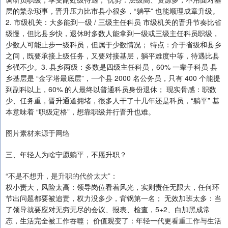
层的繁杂琐事，晋升压力比市县小很多，“躺平” 也能顺理成章升级。
2. 市级机关：大多能到一级 / 三级主任科员 市级机关的晋升节奏比省
级慢，但比县乡快，退休时多数人能拿到一级或三级主任科员职级，
少数人可能止步一级科员，但属于少数情况； 特点：介于省级和县乡
之间，既要承接上级任务，又要对接基层，躺平难度中等，待遇比县
乡强不少。3. 县乡两级：多数是四级主任科员，60% 一辈子科员 县
乡基层是 “金字塔最底层”，一个县 2000 名公务员，只有 400 个能提
到副科以上，60% 的人最终以普通科员身份退休； 现实骨感：职数
少、任务重，晋升通道拥堵，很多人干了十几年还是科员，“躺平” 基
本意味着 “职级定格”，想靠职级并行晋升也难。
图片素材来源于网络
三、年轻人为啥宁愿躺平，不愿升职？
“不是不想升，是升职的代价太大”：
权小责大，风险太高：领导岗位看着风光，实则责任无限大，任何环
节出问题都要被追责，权力没多少，背锅第一名； 无效加班太多：当
了领导就要应对无穷无尽的会议、报表、检查，5+2、白加黑成常
态，生活完全被工作吞噬； 价值观变了：年轻一代更看重工作与生活