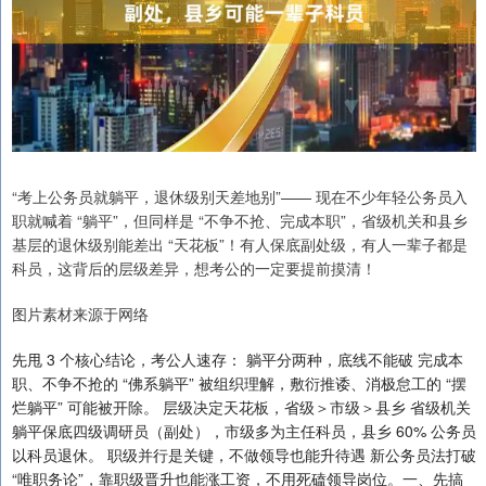
“考上公务员就躺平，退休级别天差地别”—— 现在不少年轻公务员入
职就喊着 “躺平”，但同样是 “不争不抢、完成本职”，省级机关和县乡
基层的退休级别能差出 “天花板”！有人保底副处级，有人一辈子都是
科员，这背后的层级差异，想考公的一定要提前摸清！
图片素材来源于网络
先甩 3 个核心结论，考公人速存： 躺平分两种，底线不能破 完成本
职、不争不抢的 “佛系躺平” 被组织理解，敷衍推诿、消极怠工的 “摆
烂躺平” 可能被开除。 层级决定天花板，省级＞市级＞县乡 省级机关
躺平保底四级调研员（副处），市级多为主任科员，县乡 60% 公务员
以科员退休。 职级并行是关键，不做领导也能升待遇 新公务员法打破
“唯职务论”，靠职级晋升也能涨工资，不用死磕领导岗位。一、先搞