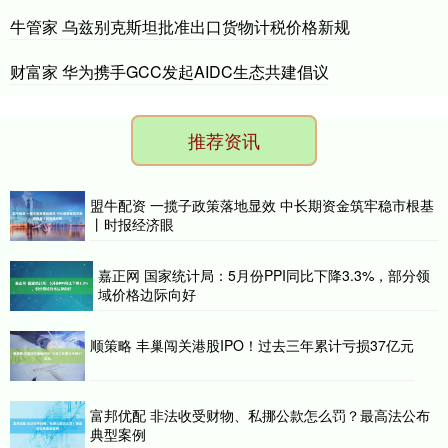
牛管家 乌兹别克斯坦批准出口货物计税价格新规
财富家 华为携手GCC发起AIDC生态共建倡议
推荐资讯
盟牛配资 一揽子政策落地显效 中长期资金筑牢稳市根基
丨时报经济眼
嘉正网 国家统计局：5月份PPI同比下降3.3%，部分领
域价格边际向好
顺策略 丰巢闯关港股IPO！过去三年累计亏损37亿元
富邦优配 非法收受财物、私挪公款怎么罚？最高法公布
典型案例