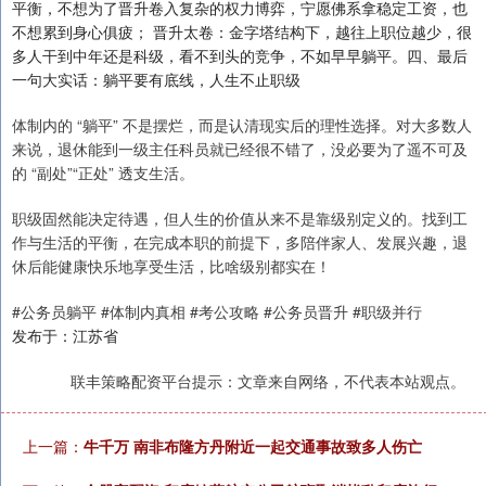
平衡，不想为了晋升卷入复杂的权力博弈，宁愿佛系拿稳定工资，也
不想累到身心俱疲； 晋升太卷：金字塔结构下，越往上职位越少，很
多人干到中年还是科级，看不到头的竞争，不如早早躺平。四、最后
一句大实话：躺平要有底线，人生不止职级
体制内的 “躺平” 不是摆烂，而是认清现实后的理性选择。对大多数人
来说，退休能到一级主任科员就已经很不错了，没必要为了遥不可及
的 “副处”“正处” 透支生活。
职级固然能决定待遇，但人生的价值从来不是靠级别定义的。找到工
作与生活的平衡，在完成本职的前提下，多陪伴家人、发展兴趣，退
休后能健康快乐地享受生活，比啥级别都实在！
#公务员躺平 #体制内真相 #考公攻略 #公务员晋升 #职级并行
发布于：江苏省
联丰策略配资平台提示：文章来自网络，不代表本站观点。
上一篇：
牛千万 南非布隆方丹附近一起交通事故致多人伤亡