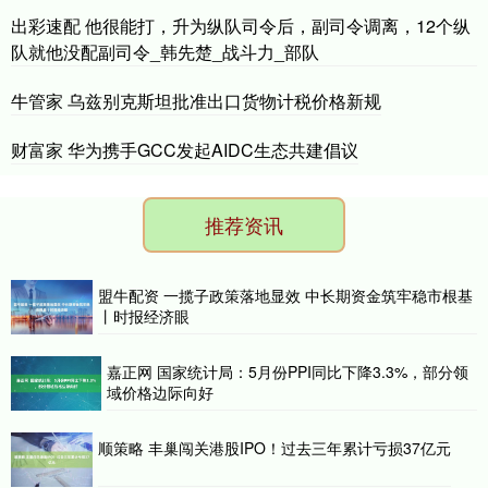
出彩速配 他很能打，升为纵队司令后，副司令调离，12个纵
队就他没配副司令_韩先楚_战斗力_部队
牛管家 乌兹别克斯坦批准出口货物计税价格新规
财富家 华为携手GCC发起AIDC生态共建倡议
推荐资讯
盟牛配资 一揽子政策落地显效 中长期资金筑牢稳市根基
丨时报经济眼
嘉正网 国家统计局：5月份PPI同比下降3.3%，部分领
域价格边际向好
顺策略 丰巢闯关港股IPO！过去三年累计亏损37亿元