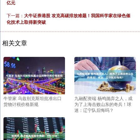
亿元
下一篇：
大牛证券港股 攻克高碳排放难题！我国科学家在绿色催
化技术上取得新突破
相关文章
牛管家 乌兹别克斯坦批准出口
九融配资端 杨鸣抛弃之人，成
货物计税价格新规
为了上海击败山东的奇兵！球
迷：辽宁队后悔吗？