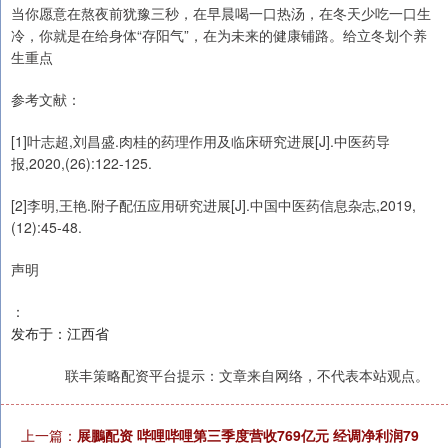
当你愿意在熬夜前犹豫三秒，在早晨喝一口热汤，在冬天少吃一口生
冷，你就是在给身体“存阳气”，在为未来的健康铺路。给立冬划个养
生重点
参考文献：
[1]叶志超,刘昌盛.肉桂的药理作用及临床研究进展[J].中医药导
报,2020,(26):122-125.
[2]李明,王艳.附子配伍应用研究进展[J].中国中医药信息杂志,2019,
(12):45-48.
声明
：
发布于：江西省
联丰策略配资平台提示：文章来自网络，不代表本站观点。
上一篇：
展鵬配资 哔哩哔哩第三季度营收769亿元 经调净利润79