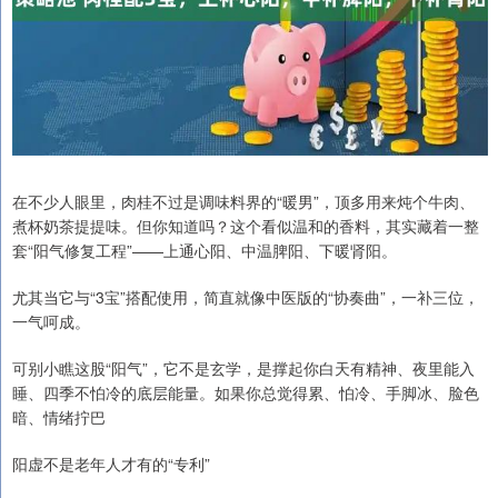
在不少人眼里，肉桂不过是调味料界的“暖男”，顶多用来炖个牛肉、
煮杯奶茶提提味。但你知道吗？这个看似温和的香料，其实藏着一整
套“阳气修复工程”——上通心阳、中温脾阳、下暖肾阳。
尤其当它与“3宝”搭配使用，简直就像中医版的“协奏曲”，一补三位，
一气呵成。
可别小瞧这股“阳气”，它不是玄学，是撑起你白天有精神、夜里能入
睡、四季不怕冷的底层能量。如果你总觉得累、怕冷、手脚冰、脸色
暗、情绪拧巴
阳虚不是老年人才有的“专利”