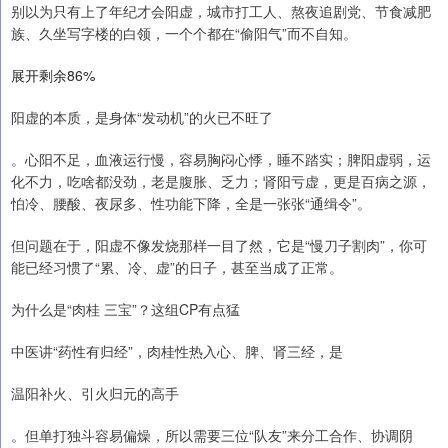
别以为只有上了年纪才会阳虚，城市打工人、熬夜追剧党、节食减肥
族、久坐写字楼的白领，一个个都在“偷阳气”而不自知。
展开剩余86%
阳虚的本质，是身体“发动机”的火已不旺了
。心阳不足，血液运行慢，容易胸闷心悸，睡不踏实；脾阳虚弱，运
化不力，吃啥都没劲，老是腹胀、乏力；肾阳亏虚，更是百病之源，
怕冷、腰酸、夜尿多、性功能下降，全是一张张“通缉令”。
但问题在于，阳虚不像发烧那样一目了然，它是“慢刀子割肉”，你可
能已经习惯了“累、冷、虚”的日子，甚至当成了正常。
为什么是“肉桂 三宝”？这组CP有点猛
中医讲“药性有归经”，肉桂性热入心、脾、肾三经，是
温阳补火、引火归元的高手
。但单打独斗容易偏燥，所以需要三位“队友”来分工合作、协调阴