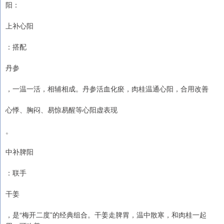
阳：
上补心阳
：搭配
丹参
，一温一活，相辅相成。丹参活血化瘀，肉桂温通心阳，合用改善
心悸、胸闷、易惊易醒等心阳虚表现
。
中补脾阳
：联手
干姜
，是“梅开二度”的经典组合。干姜走脾胃，温中散寒，和肉桂一起