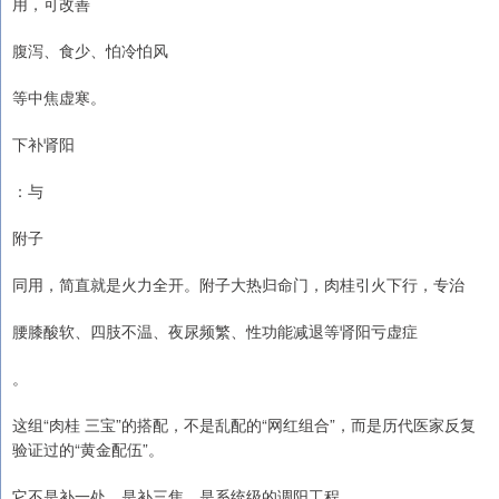
用，可改善
腹泻、食少、怕冷怕风
等中焦虚寒。
下补肾阳
：与
附子
同用，简直就是火力全开。附子大热归命门，肉桂引火下行，专治
腰膝酸软、四肢不温、夜尿频繁、性功能减退等肾阳亏虚症
。
这组“肉桂 三宝”的搭配，不是乱配的“网红组合”，而是历代医家反复
验证过的“黄金配伍”。
它不是补一处，是补三焦，是系统级的调阳工程