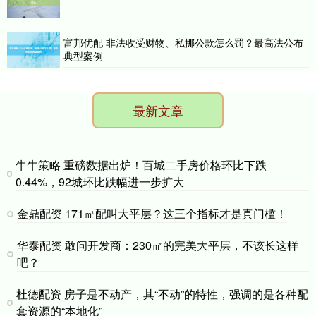
富邦优配 非法收受财物、私挪公款怎么罚？最高法公布
典型案例
最新文章
牛牛策略 重磅数据出炉！百城二手房价格环比下跌
0.44%，92城环比跌幅进一步扩大
金鼎配资 171㎡配叫大平层？这三个指标才是真门槛！
华泰配资 敢问开发商：230㎡的完美大平层，不该长这样
吧？
杜德配资 房子是不动产，其“不动”的特性，强调的是各种配
套资源的“本地化”