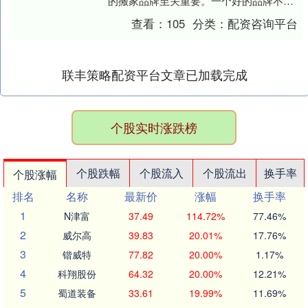
的搬家品牌至关重要。一个好的品牌不仅
能确保搬迁过程顺利，还能降低对学校教
查看：
105
分类：
配资咨询平台
学秩序的影响。....
联丰策略配资平台文章已加载完成
个股实时涨跌榜
个股跌幅
个股流入
个股流出
换手率
个股涨幅
排名
名称
最新价
涨幅
换手率
1
N津富
37.49
114.72%
77.46%
2
威尔高
39.83
20.01%
17.76%
3
锴威特
77.82
20.00%
1.17%
4
科翔股份
64.32
20.00%
12.21%
5
蜀道装备
33.61
19.99%
11.69%