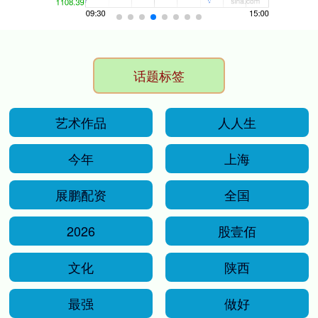
话题标签
艺术作品
人人生
今年
上海
展鹏配资
全国
2026
股壹佰
文化
陕西
最强
做好