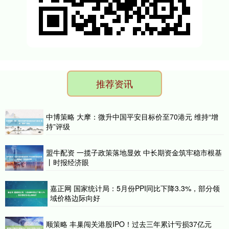
推荐资讯
中博策略 大摩：微升中国平安目标价至70港元 维持“增
持”评级
盟牛配资 一揽子政策落地显效 中长期资金筑牢稳市根基
丨时报经济眼
嘉正网 国家统计局：5月份PPI同比下降3.3%，部分领
域价格边际向好
顺策略 丰巢闯关港股IPO！过去三年累计亏损37亿元