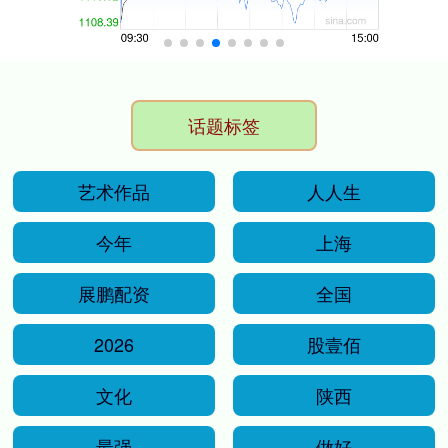
话题标签
艺术作品
人人生
今年
上海
展鹏配资
全国
2026
股壹佰
文化
陕西
最强
做好