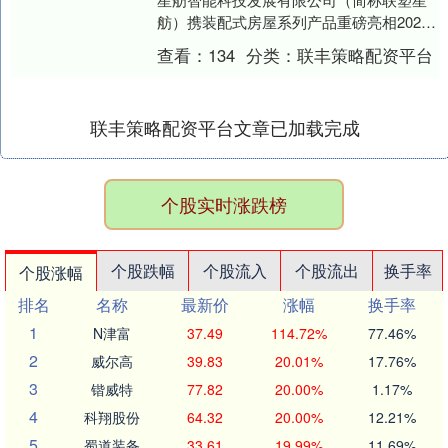
舫）携装配式房屋系列产品重磅亮相2025
马来西亚国际建材展（ARCHIDEX）....
查看：
134
分类：
联丰策略配资平台
联丰策略配资平台文章已加载完成
个股实时涨跌榜
个股跌幅
个股流入
个股流出
换手率
个股涨幅
排名
名称
最新价
涨幅
换手率
1
N津富
37.49
114.72%
77.46%
2
威尔高
39.83
20.01%
17.76%
3
锴威特
77.82
20.00%
1.17%
4
科翔股份
64.32
20.00%
12.21%
5
蜀道装备
33.61
19.99%
11.69%