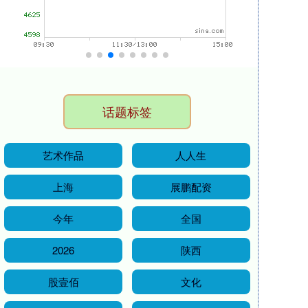
话题标签
艺术作品
人人生
上海
展鹏配资
今年
全国
2026
陕西
股壹佰
文化