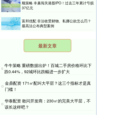
顺策略 丰巢闯关港股IPO！过去三年累计亏损
37亿元
富邦优配 非法收受财物、私挪公款怎么罚？
最高法公布典型案例
最新文章
牛牛策略 重磅数据出炉！百城二手房价格环比下
跌0.44%，92城环比跌幅进一步扩大
金鼎配资 171㎡配叫大平层？这三个指标才是真
门槛！
华泰配资 敢问开发商：230㎡的完美大平层，不
该长这样吧？