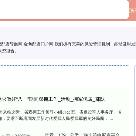
首页
联丰策略配资平台
配资
股票配资导航网,金色配资门户网:我们拥有完善的风险管理机制，能够及时
投资组合。
求做好“八一”期间双拥工作_活动_拥军优属_部队
周年来临之际，省双拥工作领导小组办公室、省退役军人事务厅、省
，要求不断巩固发展新时代爱我人民爱我军的良好局面，....
查看：
179
分类：
联丰策略配资平台
来源：319策略