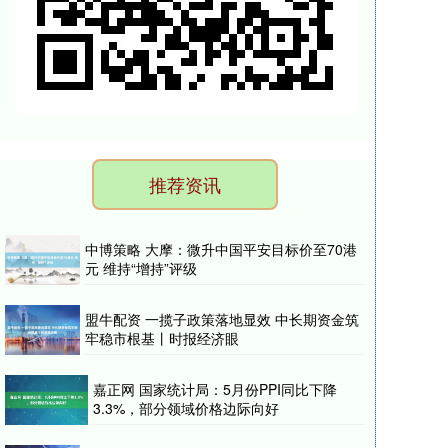
推荐资讯
中博策略 大摩：微升中国平安目标价至70港
元 维持“增持”评级
盟牛配资 一揽子政策落地显效 中长期资金筑
牢稳市根基丨时报经济眼
嘉正网 国家统计局：5月份PPI同比下降
3.3%，部分领域价格边际向好