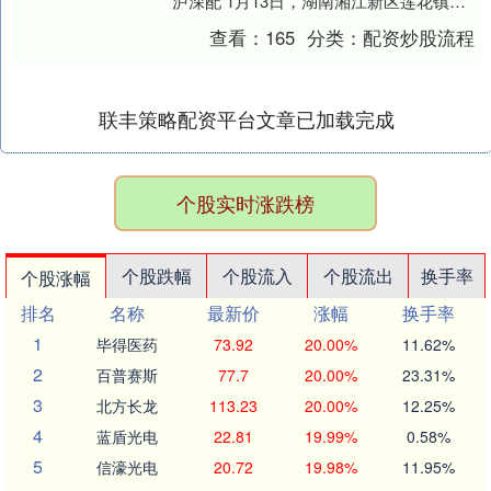
泸深配 1月13日，湖南湘江新区莲花镇五
丰村一座农家小院，人们在等候分享杀猪
查看：
165
分类：
配资炒股流程
宴。 继株洲....
联丰策略配资平台文章已加载完成
个股实时涨跌榜
个股跌幅
个股流入
个股流出
换手率
个股涨幅
排名
名称
最新价
涨幅
换手率
1
毕得医药
73.92
20.00%
11.62%
2
百普赛斯
77.7
20.00%
23.31%
3
北方长龙
113.23
20.00%
12.25%
4
蓝盾光电
22.81
19.99%
0.58%
5
信濠光电
20.72
19.98%
11.95%