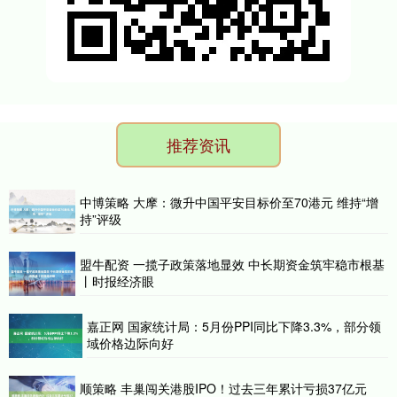
推荐资讯
中博策略 大摩：微升中国平安目标价至70港元 维持“增
持”评级
盟牛配资 一揽子政策落地显效 中长期资金筑牢稳市根基
丨时报经济眼
嘉正网 国家统计局：5月份PPI同比下降3.3%，部分领
域价格边际向好
顺策略 丰巢闯关港股IPO！过去三年累计亏损37亿元