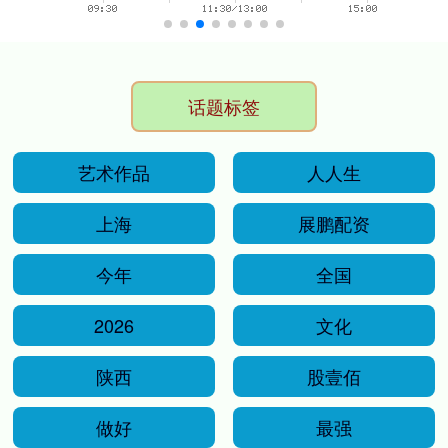
话题标签
艺术作品
人人生
上海
展鹏配资
今年
全国
2026
文化
陕西
股壹佰
做好
最强