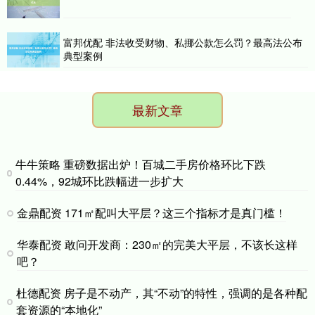
富邦优配 非法收受财物、私挪公款怎么罚？最高法公布
典型案例
最新文章
牛牛策略 重磅数据出炉！百城二手房价格环比下跌
0.44%，92城环比跌幅进一步扩大
金鼎配资 171㎡配叫大平层？这三个指标才是真门槛！
华泰配资 敢问开发商：230㎡的完美大平层，不该长这样
吧？
杜德配资 房子是不动产，其“不动”的特性，强调的是各种配
套资源的“本地化”