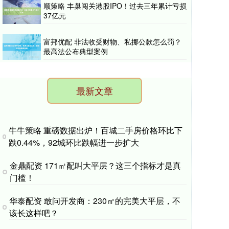
顺策略 丰巢闯关港股IPO！过去三年累计亏损
37亿元
富邦优配 非法收受财物、私挪公款怎么罚？
最高法公布典型案例
最新文章
牛牛策略 重磅数据出炉！百城二手房价格环比下
跌0.44%，92城环比跌幅进一步扩大
金鼎配资 171㎡配叫大平层？这三个指标才是真
门槛！
华泰配资 敢问开发商：230㎡的完美大平层，不
该长这样吧？