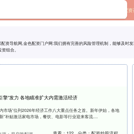
首页
联丰策略配资平台
配资
股票配资导航网,金色配资门户网:我们拥有完善的风险管理机制，能够及时
投资组合。
引擎”发力 各地瞄准扩大内需激活经济
内市场”位列2026年经济工作八大重点任务之首。新年伊始，各地
新”补贴激活家电市场，餐饮、电影等行业迎来客流....
查看：
122
分类：
配资炒股流程
来源：易启胜配资