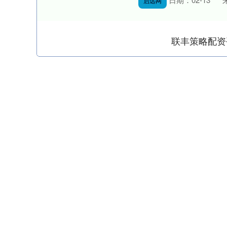
启远网
联丰策略配资
深证成指
14311.01
.68
1.02%
200.89
1