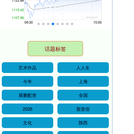
话题标签
艺术作品
人人生
今年
上海
展鹏配资
全国
2026
股壹佰
文化
陕西