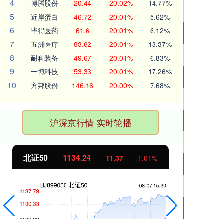
4
博腾股份
20.44
20.02%
14.77%
5
近岸蛋白
46.72
20.01%
5.62%
6
毕得医药
61.6
20.01%
6.12%
7
五洲医疗
83.62
20.01%
18.37%
8
耐科装备
49.67
20.01%
6.83%
9
一博科技
53.33
20.01%
17.26%
10
方邦股份
146.16
20.00%
7.68%
沪深京行情 实时轮播
北证50
1134.24
创
11.37
1.01%