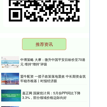
推荐资讯
中博策略 大摩：微升中国平安目标价至70港
元 维持“增持”评级
盟牛配资 一揽子政策落地显效 中长期资金筑
牢稳市根基丨时报经济眼
嘉正网 国家统计局：5月份PPI同比下降
3.3%，部分领域价格边际向好