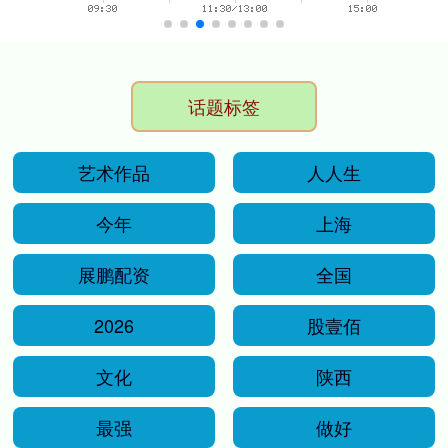
话题标签
艺术作品
人人生
今年
上海
展鹏配资
全国
2026
股壹佰
文化
陕西
最强
做好