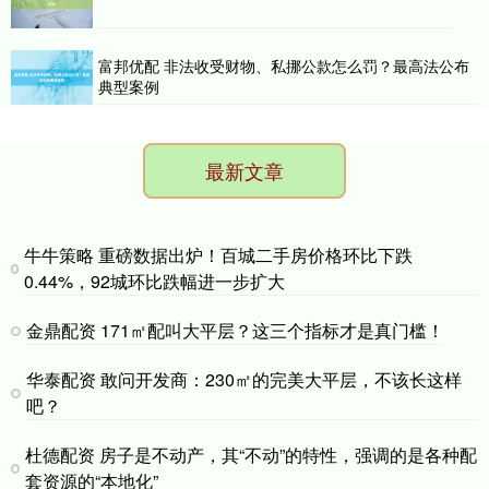
富邦优配 非法收受财物、私挪公款怎么罚？最高法公布
典型案例
最新文章
牛牛策略 重磅数据出炉！百城二手房价格环比下跌
0.44%，92城环比跌幅进一步扩大
金鼎配资 171㎡配叫大平层？这三个指标才是真门槛！
华泰配资 敢问开发商：230㎡的完美大平层，不该长这样
吧？
杜德配资 房子是不动产，其“不动”的特性，强调的是各种配
套资源的“本地化”