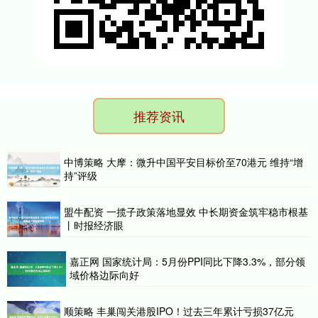
推荐资讯
中博策略 大摩：微升中国平安目标价至70港元 维持“增
持”评级
盟牛配资 一揽子政策落地显效 中长期资金筑牢稳市根基
丨时报经济眼
嘉正网 国家统计局：5月份PPI同比下降3.3%，部分领
域价格边际向好
顺策略 丰巢闯关港股IPO！过去三年累计亏损37亿元