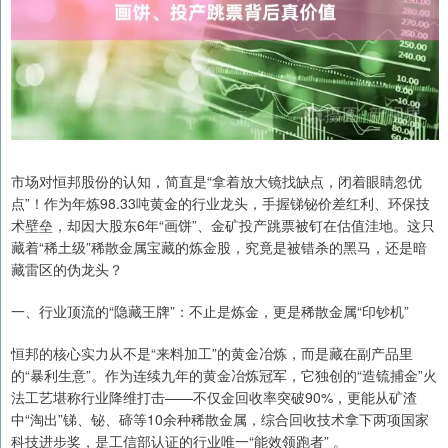
市场对恒邦股份的认知，简直是“拿着放大镜找缺点，闭着眼睛忽优
点”！作为年炼98.33吨黄金的行业龙头，手握锑铋价差红利、环保技
术壁垒，却因大股东6年“画饼”、金矿投产跳票被钉在估值洼地。这只
藏着“稀土级”稀散金属宝藏的炼金股，究竟是被错杀的黑马，还是暗
藏雷区的伪龙头？
一、行业顶流的“隐藏王牌”：不止是炼金，更是稀散金属“印钞机”
恒邦的核心实力从不是“来料加工”的黄金冶炼，而是藏在副产品里
的“暴利生意”。作为连续九年的黄金冶炼冠军，它独创的“造锍捕金”火
法工艺堪称行业降维打击——不仅金回收率突破90%，更能从矿渣
中“淘出”锑、铋、碲等10余种稀散金属，综合回收技术拿下两项国家
科技进步奖，是工信部认证的行业唯一“能效领跑者” 。