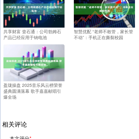
共享财富 壹石通：公司勃姆石
智慧优配 “老师不敢管，家长管
产品已经应用于钠电池
不动”：手机正在撕裂校园
盈珑操盘 2025音乐风云榜荣誉
盛典圆满落幕 歌手嘉嘉献唱引
爆全场
相关评论
本文评分
*