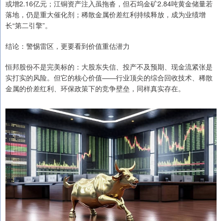
或增2.16亿元；江铜资产注入虽拖沓，但石坞金矿2.84吨黄金储量若
落地，仍是重大催化剂；稀散金属价差红利持续释放，成为业绩增
长“第二引擎”。
结论：警惕雷区，更要看到价值重估潜力
恒邦股份不是完美标的：大股东失信、投产不及预期、现金流紧张是
实打实的风险。但它的核心价值——行业顶尖的综合回收技术、稀散
金属的价差红利、环保政策下的竞争壁垒，同样真实存在。