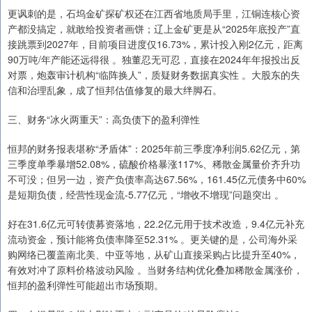
更讽刺的是，石坞金矿探矿权还在江西省地质局手里，江铜连核心资
产都没搞定，就敢给投资者画饼；辽上金矿更是从“2025年底投产”直
接跳票到2027年，目前项目进度仅16.73%，累计投入刚2亿元，距离
90万吨/年产能还远得很 。独董忍无可忍，直接在2024年年报投出反
对票，炮轰审计机构“临阵换人”，质疑财务数据真实性 。大股东的失
信和治理乱象，成了恒邦估值修复的最大绊脚石。
三、财务“冰火两重天”：高负债下的盈利弹性
恒邦的财务报表堪称“矛盾体”：2025年前三季度净利润5.62亿元，第
三季度单季暴增52.08%，硫酸价格暴涨117%、稀散金属量价齐升功
不可没；但另一边，资产负债率高达67.56%，161.45亿元债务中60%
是短期负债，经营性现金流-5.77亿元，“增收不增现”问题突出 。
好在31.6亿元可转债募资落地，22.2亿元用于技术改造，9.4亿元补充
流动资金，预计能将负债率降至52.31% 。更关键的是，公司海外采
购网络已覆盖南北美、中亚等地，从矿山直接采购占比提升至40%，
有效对冲了原料价格波动风险 。当财务结构优化叠加稀散金属涨价，
恒邦的盈利弹性可能超出市场预期。