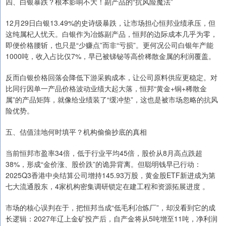
四、白银暴跌？根本影响不大！副产品的“抗风险魔法”
12月29日白银13.49%的史诗级暴跌，让市场担心恒邦业绩承压，但
这纯属杞人忧天。白银作为冶炼副产品，恒邦的边际成本几乎为零，
即便价格腰斩，也只是“少赚点”而非“亏损”。更何况公司白银年产能
1000吨，收入占比仅7%，早已被锑铋等高价稀散金属的利润覆盖。
反而白银价格回落会降低下游采购成本，让公司原料供应更稳定。对
比同行因单一产品价格波动业绩大起大落，恒邦“黄金+铜+稀散金
属”的产品矩阵，就像给业绩装了“缓冲垫”，这也是被市场忽略的抗风
险优势。
五、估值洼地何时填平？机构偷偷抄底的真相
当前恒邦市盈率34倍，低于行业平均45倍，股价从8月高点跌超
38%，形成“金价涨、股价跌”的诡异背离。但聪明钱早已行动：
2025Q3香港中央结算公司增持145.93万股，黄金股ETF新进成为第
七大流通股东，4家机构密集调研锁定在建工程和资源拓展进度 。
市场的核心误判在于，把恒邦当成“低毛利冶炼厂”，却没看到它的成
长逻辑：2027年辽上金矿投产后，自产金将从5吨增至11吨，净利润