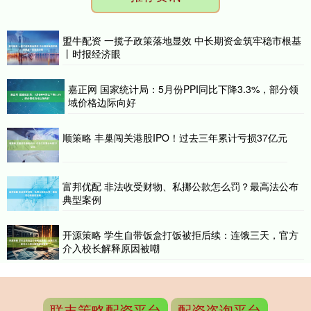
盟牛配资 一揽子政策落地显效 中长期资金筑牢稳市根基
丨时报经济眼
嘉正网 国家统计局：5月份PPI同比下降3.3%，部分领
域价格边际向好
顺策略 丰巢闯关港股IPO！过去三年累计亏损37亿元
富邦优配 非法收受财物、私挪公款怎么罚？最高法公布
典型案例
开源策略 学生自带饭盒打饭被拒后续：连饿三天，官方
介入校长解释原因被嘲
联丰策略配资平台
配资咨询平台