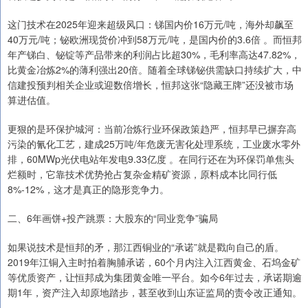
这门技术在2025年迎来超级风口：锑国内价16万元/吨，海外却飙至
40万元/吨；铋欧洲现货价冲到58万元/吨，是国内价的3.6倍 。而恒邦
年产锑白、铋锭等产品带来的利润占比超30%，毛利率高达47.82%，
比黄金冶炼2%的薄利强出20倍。随着全球锑铋供需缺口持续扩大，中
信建投预判相关企业或迎数倍增长，恒邦这张“隐藏王牌”还没被市场
算进估值。
更狠的是环保护城河：当前冶炼行业环保政策趋严，恒邦早已摒弃高
污染的氰化工艺，建成25万吨/年危废无害化处理系统，工业废水零外
排，60MWp光伏电站年发电9.33亿度 。在同行还在为环保罚单焦头
烂额时，它靠技术优势抢占复杂金精矿资源，原料成本比同行低
8%-12%，这才是真正的隐形竞争力。
二、6年画饼+投产跳票：大股东的“同业竞争”骗局
如果说技术是恒邦的矛，那江西铜业的“承诺”就是戳向自己的盾。
2019年江铜入主时拍着胸脯承诺，60个月内注入江西黄金、石坞金矿
等优质资产，让恒邦成为集团黄金唯一平台。如今6年过去，承诺期逾
期1年，资产注入却原地踏步，甚至收到山东证监局的责令改正通知。